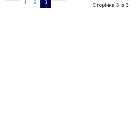
1
2
3
Сторінка 3 із 3