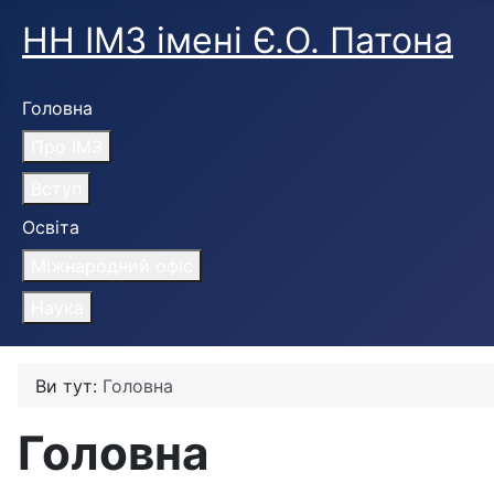
НН ІМЗ імені Є.О. Патона
Головна
Про ІМЗ
Вступ
Освіта
Міжнародний офіс
Наука
Ви тут:
Головна
Головна